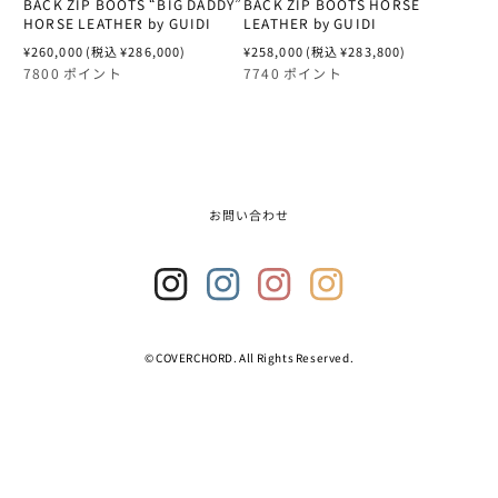
XS
M
XS
BACK ZIP BOOTS “BIG DADDY”
BACK ZIP BOOTS HORSE
AURORA SHOES
ルームウェア
アンダーウェア
ステーショナリー
DAVIDS
ウィメンズアウト
F/CE.
久米仙酒造
HORSE LEATHER by GUIDI
LEATHER by GUIDI
AURALEE
S
L
S
通
¥260,000
(税込 ¥286,000)
通
¥258,000
(税込 ¥283,800)
AYAME
ビューティー
ルームウェア
ブックス＆ミュー
DAZEN HAZE
フットウェア
GOLDWIN 0
久米島の久米仙
常
常
7800 ポイント
7740 ポイント
AURORA SHOES
価
価
M
M
フットウェア
BASERANGE
ビューティー
ELE-KING BOOK
ハット＆キャップ
GOSSAMER GEA
多良川
格
格
T
AYAME
r
23CM
L
L
a
BIRKENSTOCK
ERNIE PALO
アクセサリー
GRAMICCI & NON
奄美大島酒造
n
BIRKENSTOCK
s
23.5CM
XL
XL
l
BISOWN
EYE_C MAGAZIN
バッグ
HANWAG × EYE_
宮里酒造
a
お問い合わせ
BLANC
t
24CM
2XL
2XL
BLANC
i
FRAMA
HELINOX
富田酒造場
o
BLURHMS
n
24.5CM
フットウェア
フットウェア
BLURHMS
FUTAGAMI
HOKA
小牧醸造
m
BLURHMS ROOT
i
Insta
Insta
Insta
Insta
s
gram
gram
gram
gram
25CM
25CM
25CM
BLURHMS ROOT
HALムスイ
KINTO
山川酒造
s
2
3
4
© COVERCHORD. All Rights Reserved.
CLARKS
i
n
25.5CM
25.5CM
COVERCHORDオ
CAMPER
HENDER SCHEM
KLÄTTERMUSEN
山田酒造
g
トップス/ボトムス
COMESANDGOE
:
フットウェア
26CM
26CM
j
CLARKS
オリジナルのサイズ比
HOBO
LA SPORTIVA
崎元酒造
a
サイズ選びのご参考に
CONVERSE ADDI
.
26.5CM
26.5CM
s
COOME
IKEUCHI ORGANI
LUNA SANDALS
忠孝酒造
e