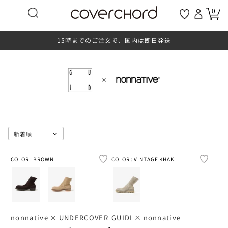
コンテ
ンツに
0
my page
favorites
進む
A.PRESSE
ADIDAS
COVERCHORDについて
アーカイブセール
ウィメンズ
アウトドア
セール
メンズ
ホーム
お酒
新着
BRAN
BRAN
BRAN
カテ
カテ
カテ
カテ
カテ
サ
サ
サ
15時までのご注文で、国内は即日発送
ADIDAS
AETA
メンズ・トップ
ウィメンズ・トップ
ホーム・トップ
アウトドア・トップ
お酒・トップ
ショッピングガイド
ジャケット＆コー
ジャケット＆コー
リビング
ALUTEC
アウトドアギア
ALTRA
テキーラ
ALIPUS
トップス
トップス
トップス
XS
XS
XS
AETA
ALTRA
新着商品一覧
新着商品一覧
新着商品一覧
新着商品一覧
すべての商品
会員規約
トップス
トップス
ルームウェア
ANDIZUMO
ストレージ
ALUTEC
メスカル
ALTARES DE MI 
S
S
S
ALTRA
ANDIZUMO
ブランドから探す
ブランドから探す
ブランドから探す
ブランドから探す
ブランドから探す
プライバシーポリシー
ボトムス
ボトムス
フットウェア
BALLISTICS
ラグ＆ブランケッ
AND WANDER
泡盛
AMARAS
M
M
M
AM
AND WANDER
カテゴリーから探す
カテゴリーから探す
カテゴリーから探す
カテゴリーから探す
カテゴリーから探す
特定商取引法・酒税法に基づく表記
フットウェア
ワンピース
ストレージ
CLARIN
クックウェア
BALLISTICS
黒糖焼酎
BARRO DE COBR
L
L
L
AND WANDER
AM
サイズから探す
サイズから探す
特集
サイズから探す
特集
お問い合わせ
ハット＆キャップ
ウィメンズアウト
ラグ＆ブランケッ
COBBLE MOUNT
テーブルウェア
DAIWA PIER39
麦焼酎
CODIGO 1530
SOLD OUT
SOLD OUT
COLOR : BROWN
COLOR : VINTAGE KHAKI
COLOR : SAND
COLOR : VINTAGE KHAKI
COLO
COLOR
XL
XL
ARTIST PROOF /
ボトムス
ASICS
特集
特集
新着ピックアップ
特集
新着ピックアップ
リクルート
アクセサリー
フットウェア
バス＆ボディケア
CORPUS NATURA
ジャケット＆コー
DIEMME
芋焼酎
SANTANERA
NONNATIVE
XS
2XL
2XL
ASICS WALKING
新着ピックアップ
新着ピックアップ
スタッフリコメンド
新着ピックアップ
スタッフリコメンド
バッグ
アクセサリー
クックウェア
COVERCHORD FI
トップス
DISTRICT VISIO
その他お酒
TEQUILAS DEL 
ASICS
S
ボトムス
AURALEE
ボトムス
スタッフリコメンド
スタッフリコメンド
スタッフリコメンド
アンダーウェア
バッグ
テーブルウェア
COW BOOKS
ボトムス
EUROSCHIRM
123 ORGANIC TE
nonnative × UNDERCOVER
GUIDI × nonnative
ASICS WALKING