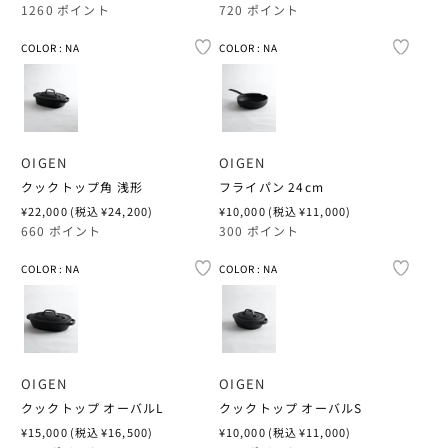
XS
M
XS
AURORA SHOES
常
常
ルームウェア
アンダーウェア
ステーショナリー
DAVIDS
ウィメンズアウト
F/CE.
久米仙酒造
1260 ポイント
720 ポイント
価
価
AURALEE
格
格
S
L
S
COLOR : NA
COLOR : NA
COLOR : NA
COLOR : NA
COLOR
COLOR
AYAME
ビューティー
ルームウェア
ブックス＆ミュー
DAZEN HAZE
フットウェア
GOLDWIN 0
久米島の久米仙
AURORA SHOES
M
M
フットウェア
BASERANGE
ビューティー
ELE-KING BOOK
ハット＆キャップ
GOSSAMER GEA
多良川
AYAME
23CM
L
L
BIRKENSTOCK
ERNIE PALO
アクセサリー
GRAMICCI & NON
奄美大島酒造
BIRKENSTOCK
OIGEN
OIGEN
23.5CM
XL
XL
BISOWN
EYE_C MAGAZIN
バッグ
HANWAG × EYE_
宮里酒造
クックトップ角 浅形
フライパン 24cm
BLANC
通
¥22,000
(税込 ¥24,200)
通
¥10,000
(税込 ¥11,000)
24CM
2XL
2XL
BLANC
FRAMA
HELINOX
富田酒造場
常
常
660 ポイント
300 ポイント
BLURHMS
価
価
24.5CM
格
格
フットウェア
フットウェア
BLURHMS
FUTAGAMI
HOKA
小牧醸造
COLOR : NA
COLOR : NA
COLOR : NA
COLOR : NA
COLOR
COLOR
BLURHMS ROOT
25CM
25CM
25CM
BLURHMS ROOT
HALムスイ
KINTO
山川酒造
CLARKS
25.5CM
25.5CM
COVERCHORDオ
CAMPER
HENDER SCHEM
KLÄTTERMUSEN
山田酒造
トップス/ボトムス
COMESANDGOE
フットウェア
OIGEN
OIGEN
26CM
26CM
CLARKS
オリジナルのサイズ比
HOBO
LA SPORTIVA
崎元酒造
クックトップ オーバルL
クックトップ オーバルS
サイズ選びのご参考に
CONVERSE ADDI
26.5CM
26.5CM
通
¥15,000
(税込 ¥16,500)
通
¥10,000
(税込 ¥11,000)
COOME
IKEUCHI ORGANI
LUNA SANDALS
忠孝酒造