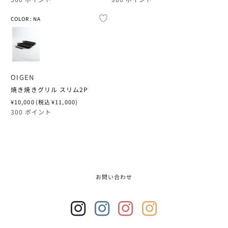
価
価
FALKE
MT WASHINGTON
NONNATIVE × U
SOLD OUT
SOLD OUT
格
格
FRAMA
COLOR : NA
COLOR : NA
COLOR
FARAH
MUSHIMEGANE 
OIGEN
F/CE.
FRAMA
NONNATIVE
OUTDOOR PROD
GOLDWIN 0
LINE
F/CE.
NOWHAW
OIGEN
GOSSAMER GEA
PACKTOWL
焼き焼きグリル スリム2P
HAKUJI
O SKIN & HAIR
通
¥10,000
(税込 ¥11,000)
GRAMICCI & NON
PATAGONIA
常
300 ポイント
HENDER SCHEM
OIGEN
価
GRAPHPAPER
PRE TENTS
格
T
HYKE
r
PACIFIC FURNIT
a
G-SHOCK
RAB
n
HOKA
PACKTOWL
s
l
GUIDI
RAB × RAINBOW
a
お問い合わせ
HOLIDAY
RETAW
t
GUIDI × NONNAT
i
RIG × NONNATI
o
INTO
RETAW × NONNA
n
HANWAG × EYE_
ROA
m
i
Insta
Insta
Insta
Insta
ISLAND SLIPPER
SONOBE