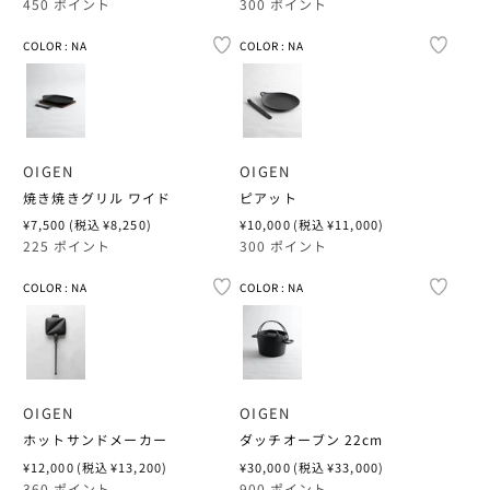
常
常
450 ポイント
300 ポイント
COMOLI
価
価
27CM
27CM
COMESANDGOE
INTO
MATADOR
朝日酒造
格
格
COLOR : NA
COLOR : NA
COLOR : NA
COLOR : NA
COLOR
COLOR
CONVERSE × NO
27.5CM
27.5CM
CONVERSE ADDI
KAMARO'AN
MERRELL
瑞泉酒造
CORPUS NATURA
28CM
28CM
CONVERSE × NO
KINA.OKINAWA
MIIR
石川酒造場
COW BOOKS
28.5CM
28.5CM
OIGEN
OIGEN
COVERCHORD OR
KINTO
MOUNTAIN RESE
神村酒造
DAIWA PIER39
焼き焼きグリル ワイド
ピアット
29CM
29CM
CORPUS NATURA
KLARM
MOUNTAIN ROVE
菊之露酒造
通
¥7,500
(税込 ¥8,250)
通
¥10,000
(税込 ¥11,000)
ENGINEERED GA
常
常
225 ポイント
300 ポイント
価
価
29.5CM
29.5CM
SOLD OUT
SOLD OUT
DAIWA PIER39
MARVIS
MSR
請福酒造
格
格
ERNIE PALO
COLOR : NA
COLOR : NA
COLOR : NA
COLOR : NA
COLOR
COLOR
30CM
30CM
DAUGHTERS JEW
MASON PEARSO
NIKE
金武酒造
ÉTAT
COVERCHORDオ
COVERCHORDオ
DIEMME
MELODY AS TRU
NIKWAX
ALL BRANDS
トップス
トップス
FALKE
ボトムス
ボトムス
フットウェア
フットウェア
ERNIE PALO
MIIR
NNORMAL
OIGEN
OIGEN
オリジナルのサイズ比
オリジナルのサイズ比
FOLK
ホットサンドメーカー
ダッチオーブン 22cm
サイズ選びのご参考に
サイズ選びのご参考に
EUCHRONIA
MOUNTAIN RESE
NONNATIVE
通
¥12,000
(税込 ¥13,200)
通
¥30,000
(税込 ¥33,000)
FARAH
常
常
360 ポイント
900 ポイント