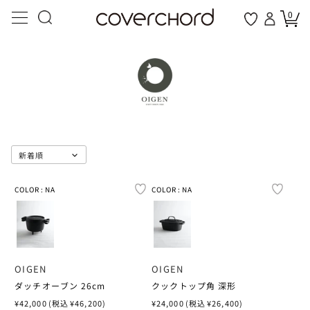
コンテ
ンツに
0
my page
favorites
進む
A.PRESSE
ADIDAS
COVERCHORDについて
アーカイブセール
ウィメンズ
アウトドア
セール
メンズ
ホーム
お酒
新着
BRAN
BRAN
BRAN
カテ
カテ
カテ
カテ
カテ
サ
サ
サ
ADIDAS
AETA
メンズ・トップ
ウィメンズ・トップ
ホーム・トップ
アウトドア・トップ
お酒・トップ
ショッピングガイド
ジャケット＆コー
ジャケット＆コー
リビング
ALUTEC
アウトドアギア
ALTRA
テキーラ
ALIPUS
トップス
トップス
トップス
XS
XS
XS
AETA
ALTRA
新着商品一覧
新着商品一覧
新着商品一覧
新着商品一覧
すべての商品
会員規約
トップス
トップス
ルームウェア
ANDIZUMO
ストレージ
ALUTEC
メスカル
ALTARES DE MI 
S
S
S
ALTRA
ANDIZUMO
ブランドから探す
ブランドから探す
ブランドから探す
ブランドから探す
ブランドから探す
プライバシーポリシー
ボトムス
ボトムス
フットウェア
BALLISTICS
ラグ＆ブランケッ
AND WANDER
泡盛
AMARAS
M
M
M
AM
AND WANDER
カテゴリーから探す
カテゴリーから探す
カテゴリーから探す
カテゴリーから探す
カテゴリーから探す
特定商取引法・酒税法に基づく表記
フットウェア
ワンピース
ストレージ
CLARIN
クックウェア
BALLISTICS
黒糖焼酎
BARRO DE COBR
COLOR : NA
COLOR : NA
COLOR : NA
COLOR : NA
COLOR
COLOR
L
L
L
AND WANDER
AM
サイズから探す
サイズから探す
特集
サイズから探す
特集
お問い合わせ
ハット＆キャップ
ウィメンズアウト
ラグ＆ブランケッ
COBBLE MOUNT
テーブルウェア
DAIWA PIER39
麦焼酎
CODIGO 1530
XL
XL
ARTIST PROOF /
ボトムス
ASICS
特集
特集
新着ピックアップ
特集
新着ピックアップ
リクルート
アクセサリー
フットウェア
バス＆ボディケア
CORPUS NATURA
ジャケット＆コー
DIEMME
芋焼酎
SANTANERA
NONNATIVE
XS
2XL
2XL
ASICS WALKING
新着ピックアップ
新着ピックアップ
スタッフリコメンド
新着ピックアップ
スタッフリコメンド
バッグ
アクセサリー
クックウェア
COVERCHORD FI
トップス
DISTRICT VISIO
その他お酒
TEQUILAS DEL 
ASICS
OIGEN
OIGEN
S
ボトムス
AURALEE
ボトムス
スタッフリコメンド
スタッフリコメンド
スタッフリコメンド
アンダーウェア
バッグ
テーブルウェア
COW BOOKS
ボトムス
EUROSCHIRM
123 ORGANIC TE
ダッチオーブン 26cm
クックトップ角 深形
ASICS WALKING
通
¥42,000
(税込 ¥46,200)
通
¥24,000
(税込 ¥26,400)